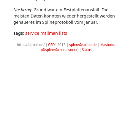
Nachtrag:
Grund war ein Festplattenausfall. Die
meisten Daten konnten wieder hergestellt werden
genaueres im Splineprotokoll vom Januar.
Tags
:
service
mailman
lists
https://spline.de/ |
GFDL
2013 |
spline@spline.de
|
Mastodon
(@spline@chaos.social)
|
Status